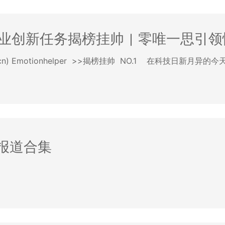
产业创新任务揭榜挂帅 | 零唯一思
v.cn) Emotionhelper >>揭榜挂帅 NO.1 在科技日新月
报道合集