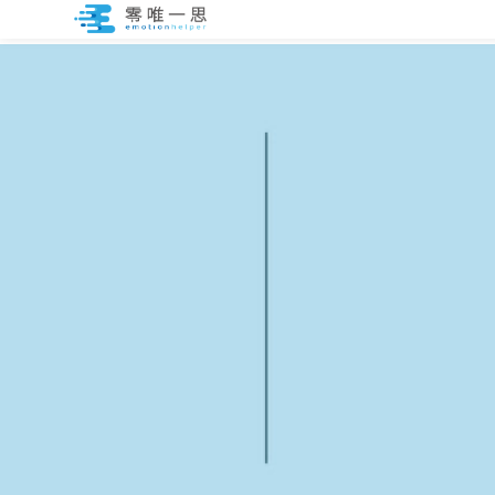
跳
至
内
容