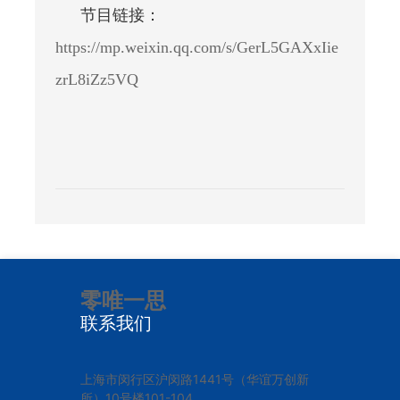
节目链接：
https://mp.weixin.qq.com/s/GerL5GAXxIie
zrL8iZz5VQ
零唯一思
联系我们
上海市闵行区沪闵路1441号（华谊万创新
所）10号楼101-104