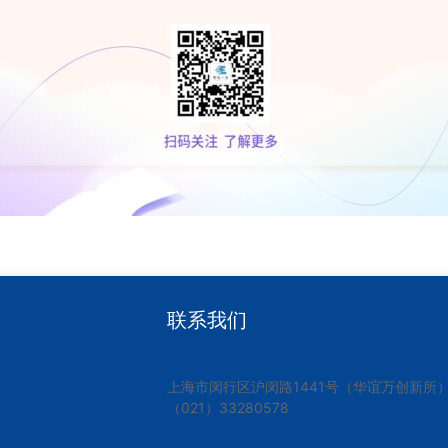
联系我们
上海市闵行区沪闵路1441号（华谊万创新所）10
（021）33280578