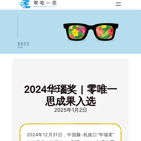
跳
至
内
容
2024华瑙奖 | 零唯一
思成果入选
2025年1月2日
2024年12月31日，中国脑-机接口“华瑙奖”